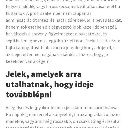
figyelmen kívül hagyni
helyzet adódik, vagy ha összecsapnak vállalkozása felett a
hullámok. A profi szakember nem csupán az
adminisztrációt intézi és határidőre beküldi a bevallásokat,
hanem sok esetben ő a cégvezető jobb keze. Időben szól,
ha változik a törvény, figyelmeztet a buktatókra, és
segíthet meghozni a legjobb üzleti döntéseket is. Ha ezt a
fajta támogatást hiába várja a jelenlegi könyvelőjétől, itt
az ideje feltennie magának a kérdést: biztos, hogy jó
kezekben van a cégem?
Jelek, amelyek arra
utalhatnak, hogy ideje
továbblépni
A legelső és leggyakoribb intő jel a kommunikáció hiánya.
Ha napokig nem éri el a könyvelőt, ha az alig válaszol az e-
mailekre, vagy ami még rosszabb, ön csak utólag értesül a