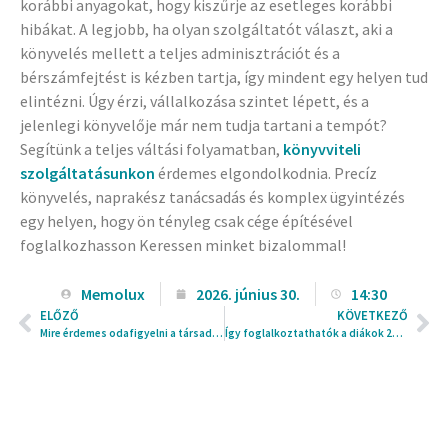
korábbi anyagokat, hogy kiszűrje az esetleges korábbi
hibákat. A legjobb, ha olyan szolgáltatót választ, aki a
könyvelés mellett a teljes adminisztrációt és a
bérszámfejtést is kézben tartja, így mindent egy helyen tud
elintézni. Úgy érzi, vállalkozása szintet lépett, és a
jelenlegi könyvelője már nem tudja tartani a tempót?
Segítünk a teljes váltási folyamatban,
könyvviteli
szolgáltatásunkon
érdemes elgondolkodnia. Precíz
könyvelés, naprakész tanácsadás és komplex ügyintézés
egy helyen, hogy ön tényleg csak cége építésével
foglalkozhasson Keressen minket bizalommal!
Memolux
2026. június 30.
14:30
ELŐZŐ
KÖVETKEZŐ
Mire érdemes odafigyelni a társadalombiztosítás ügyintézése során?
Így foglalkoztathatók a diákok 2026 nyarán – a legfontosabb tudnivalók munkáltatóknak