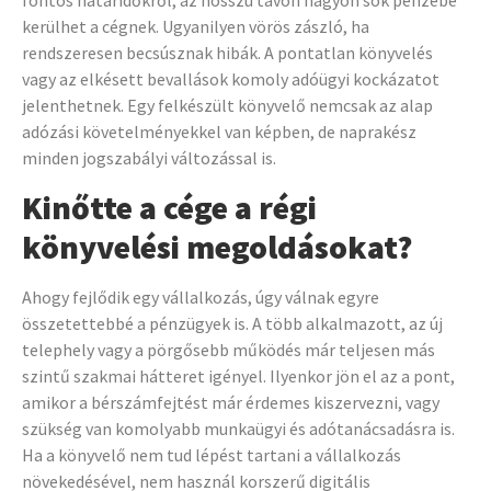
fontos határidőkről, az hosszú távon nagyon sok pénzébe
kerülhet a cégnek. Ugyanilyen vörös zászló, ha
rendszeresen becsúsznak hibák. A pontatlan könyvelés
vagy az elkésett bevallások komoly adóügyi kockázatot
jelenthetnek. Egy felkészült könyvelő nemcsak az alap
adózási követelményekkel van képben, de naprakész
minden jogszabályi változással is.
Kinőtte a cége a régi
könyvelési megoldásokat?
Ahogy fejlődik egy vállalkozás, úgy válnak egyre
összetettebbé a pénzügyek is. A több alkalmazott, az új
telephely vagy a pörgősebb működés már teljesen más
szintű szakmai hátteret igényel. Ilyenkor jön el az a pont,
amikor a bérszámfejtést már érdemes kiszervezni, vagy
szükség van komolyabb munkaügyi és adótanácsadásra is.
Ha a könyvelő nem tud lépést tartani a vállalkozás
növekedésével, nem használ korszerű digitális