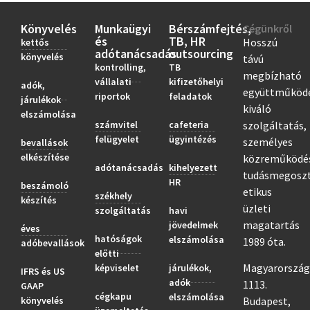
Könyvelés
Munkaügyi
Bérszámfejtés,
Cégünkről
és
TB, HR
Hosszú
kettős
adótanácsadás
outsourcing
könyvelés
távú
kontrolling,
TB
megbízható
vállalati
kifizetőhelyi
adók,
együttműködé
riportok
feladatok
járulékok
kiváló
elszámolása
számvitel
cafeteria
szolgáltatás,
felügyelet
ügyintézés
személyes
bevallások
elkészítése
közreműködé
adótanácsadás
kihelyezett
tudásmegoszt
HR
beszámoló
etikus
székhely
készítés
üzleti
szolgáltatás
havi
magatartás
jövedelmek
éves
hatóságok
elszámolása
1989 óta.
adóbevallások
előtti
Magyarország
képviselet
járulékok,
IFRS és US
adók
1113.
GAAP
cégkapu
elszámolása
könyvelés
Budapest,