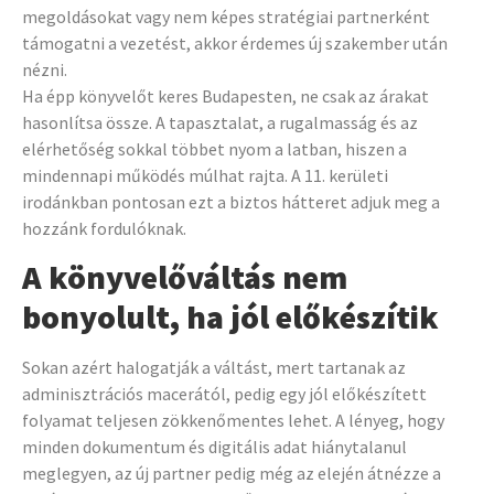
megoldásokat vagy nem képes stratégiai partnerként
támogatni a vezetést, akkor érdemes új szakember után
nézni.
Ha épp könyvelőt keres Budapesten, ne csak az árakat
hasonlítsa össze. A tapasztalat, a rugalmasság és az
elérhetőség sokkal többet nyom a latban, hiszen a
mindennapi működés múlhat rajta. A 11. kerületi
irodánkban pontosan ezt a biztos hátteret adjuk meg a
hozzánk fordulóknak.
A könyvelőváltás nem
bonyolult, ha jól előkészítik
Sokan azért halogatják a váltást, mert tartanak az
adminisztrációs macerától, pedig egy jól előkészített
folyamat teljesen zökkenőmentes lehet. A lényeg, hogy
minden dokumentum és digitális adat hiánytalanul
meglegyen, az új partner pedig még az elején átnézze a