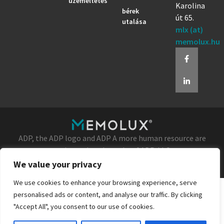
üzemeltetés
Karolina
bérek
út 65.
utalása
mlx (at)
memolux.hu
ADP, the ADP logo and ADP A more human resource are
registered trademarks of ADP, LLC.
© All Rights Reserved
We value your privacy
We use cookies to enhance your browsing experience, serve
personalised ads or content, and analyse our traffic. By clicking
"Accept All", you consent to our use of cookies.