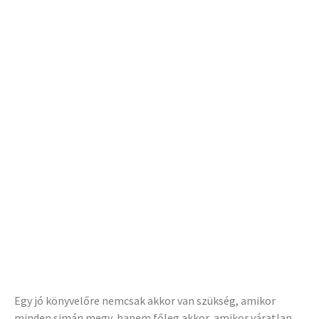
Blog
Mikor érdemes könyvelőt váltani? –
Intő jelek, amelyeket nem szabad
Egy jó könyvelőre nemcsak akkor van szükség, amikor
minden simán megy, hanem főleg akkor, amikor váratlan