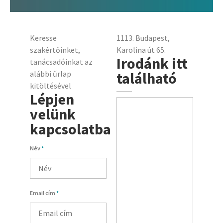
Keresse
1113. Budapest,
szakértőinket,
Karolina út 65.
Irodánk itt
tanácsadóinkat az
alábbi űrlap
található
kitöltésével
Lépjen
velünk
kapcsolatba
Név
*
Email cím
*