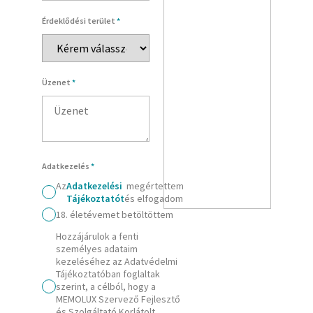
Érdeklődési terület
*
Üzenet
*
Adatkezelés
*
Az
Adatkezelési
megértettem
Tájékoztatót
és elfogadom
18. életévemet betöltöttem
Hozzájárulok a fenti
személyes adataim
kezeléséhez az Adatvédelmi
Tájékoztatóban foglaltak
szerint, a célból, hogy a
MEMOLUX Szervező Fejlesztő
és Szolgáltató Korlátolt