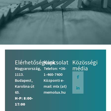
Kapcsolat
Elérhetőségeink
Kapcsolat
Közösségi
média
Magyarország,
Telefon:
+36-
1113.
1-460-7400
Budapest,
Központi e-
Karolina út
mail:
mlx (at)
65.
memolux.hu
H-P: 8:00-
17:00