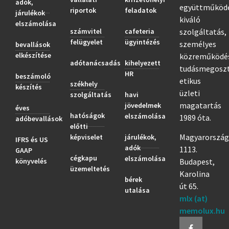
adók,
együttműködé
riportok
feladatok
járulékok
kiváló
elszámolása
számvitel
cafeteria
szolgáltatás,
felügyelet
ügyintézés
személyes
bevallások
elkészítése
közreműködé
adótanácsadás
kihelyezett
tudásmegoszt
HR
beszámoló
etikus
székhely
készítés
üzleti
szolgáltatás
havi
magatartás
jövedelmek
éves
hatóságok
elszámolása
1989 óta.
adóbevallások
előtti
Magyarország
képviselet
járulékok,
IFRS és US
adók
1113.
GAAP
cégkapu
elszámolása
könyvelés
Budapest,
üzemeltetés
Karolina
bérek
út 65.
utalása
mlx (at)
memolux.hu