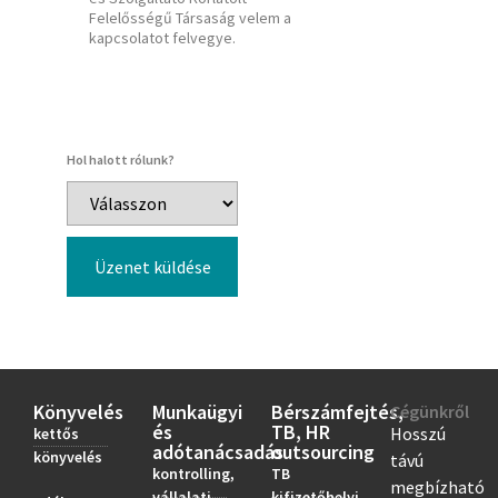
Felelősségű Társaság velem a
kapcsolatot felvegye.
Hol halott rólunk?
Üzenet küldése
Könyvelés
Munkaügyi
Bérszámfejtés,
Cégünkről
és
TB, HR
Hosszú
kettős
adótanácsadás
outsourcing
könyvelés
távú
kontrolling,
TB
megbízható
vállalati
kifizetőhelyi