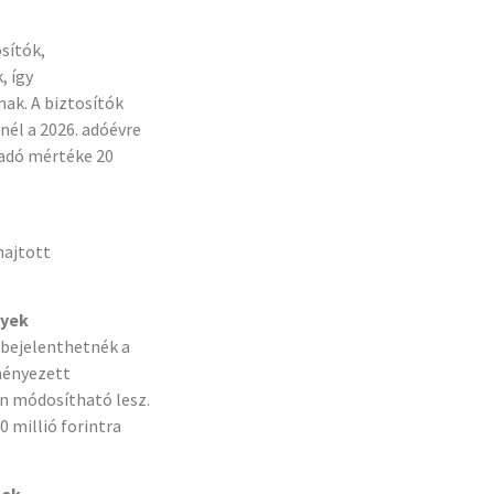
sítók,
, így
ak. A biztosítók
nél a 2026. adóévre
 adó mértéke 20
hajtott
nyek
 bejelenthetnék a
zményezett
n módosítható lesz.
 millió forintra