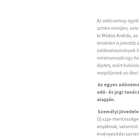
A tavaszi adócsomag-tervezet főbb e
Az adócsomag egyik 
szintre emeljen, val
ki Módos András, az
területen is jelentő
adókedvezmények felt
minimumadó egy font
léphet
,
ezért különö
reagáljanak az őket 
Az egyes adónemeke
adó- és jogi tanác
alapján.
Személyi jövedel
Új szja-mentességek
anyáknak, valamint
érvényesítési sorre