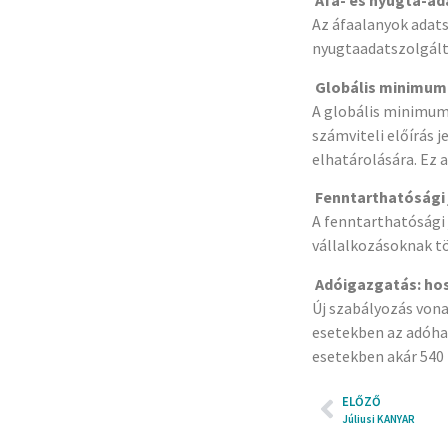
Áfa- és nyugta-ad
Az áfaalanyok adats
nyugtaadatszolgált
Globális minimum
A globális minimuma
számviteli előírás 
elhatárolására. Ez 
Fenntarthatósági 
A fenntarthatósági 
vállalkozásoknak tö
Adóigazgatás: hos
Új szabályozás vona
esetekben az adóha
esetekben akár 540 
ELŐZŐ
Júliusi KANYAR