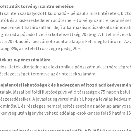
ofit adók törvényi szintre emelése
ti szinten szabályozott különadó – például a hitelintézetek, bizto
ítók és a kiskereskedelem adóterhei – törvényi szintre kerülnének
esetenként határozatlan idejű alkalmazási időszakkal számonáln
marad a pótadó fizetési kötelezettség 2026-ig. A hitelintézetek
 a 2024. adóévi beszámoló adatai alapján kell meghatározni. Az
lapig 8%, az e feletti összegre pedig 20%.
eték az e-pénzszámlákra
iós illeték kiterjedne az elektronikus pénzszámlák terhére végre
kötelezettséget teremtve az érintettek számára.
 bejelentési lehetőségek és kedvezően változó adókedvezmé
talakulással belföldi illetőségűvé váló társaságok 75 napon belül
észesedéseiket. A javaslat egyértelműsíti, hogy a leválás kedve
 minősül, és részleges nemteljesítés esetén az adóalap arányosa
kenység után igénybe vehető adóalap-csökkentés felső határa 150