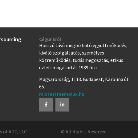
tsourcing
Cégünkről
Hosszú távú megbízható együttműködés,
kiváló szolgáltatás, személyes
közreműködés, tudásmegosztás, etikus
üzleti magatartás 1989 óta.
Magyarország, 1113. Budapest, Karolina út
65.
mlx (at) memolux.hu
 of ADP, LLC.
© All Rights Reserved