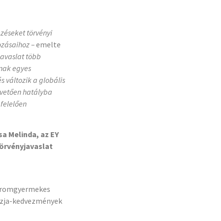
zéseket törvényi
ozásaihoz –
emelte
javaslat több
znak egyes
 változik a globális
övetően hatályba
gfelelően
sa Melinda, az EY
törvényjavaslat
 háromgyermekes
 szja-kedvezmények