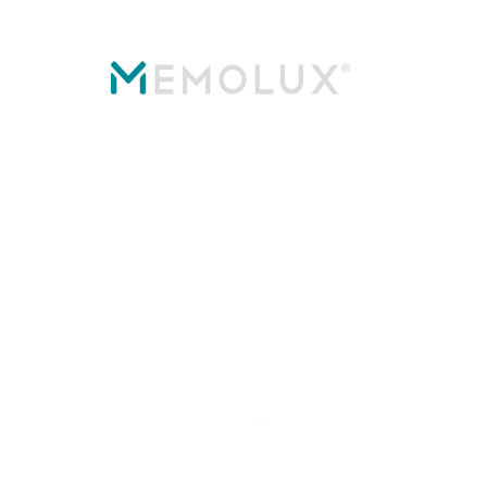
+36-1-460-7400
mlx (at) memolux.hu
Rólunk
Blog