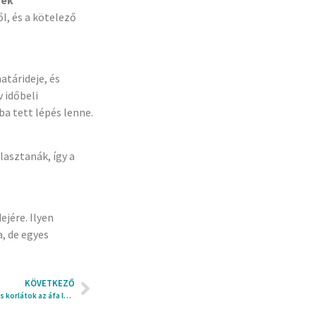
gek
l, és a kötelező
tárideje, és
 időbeli
a tett lépés lenne.
lasztanák, így a
jére. Ilyen
, de egyes
KÖVETKEZŐ
Számla utólagos beszerzése: lehetőségek és korlátok az áfa levonhatóság tükrében