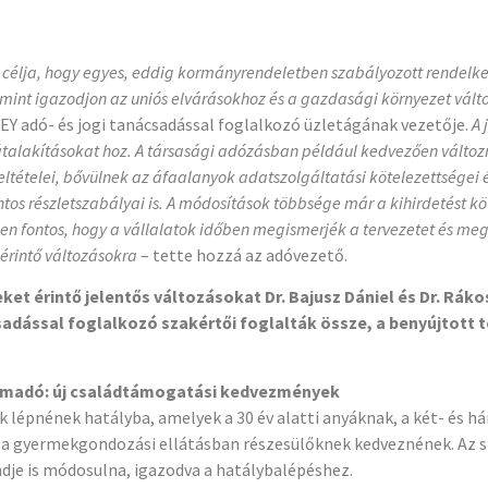
lemei
célja, hogy egyes, eddig kormányrendeletben szabályozott rendelke
amint igazodjon az uniós elvárásokhoz és a gazdasági környezet vált
 EY adó- és jogi tanácsadással foglalkozó üzletágának vezetője.
A 
s átalakításokat hoz. A társasági adózásban például kedvezően válto
ételei, bővülnek az áfaalanyok adatszolgáltatási kötelezettségei és
os részletszabályai is. A módosítások többsége már a kihirdetést k
sen fontos, hogy a vállalatok időben megismerjék a tervezetet és me
érintő változásokra
– tette hozzá az adóvezető.
t érintő jelentős változásokat Dr. Bajusz Dániel és Dr. Ráko
sadással foglalkozó szakértői foglalták össze, a benyújtott 
emadó: új családtámogatási kedvezmények
 lépnének hatályba, amelyek a 30 év alatti anyáknak, a két- és
 a gyermekgondozási ellátásban részesülőknek kedveznének. Az
ndje is módosulna, igazodva a hatálybalépéshez.