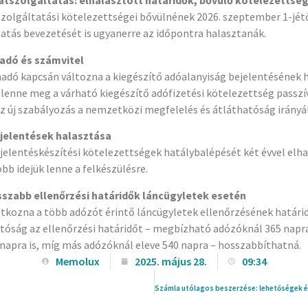
atszolgáltatás: elhalasztott határidők, bővülő kötelezettsé
zolgáltatási kötelezettségei bővülnének 2026. szeptember 1-jétő
atás bevezetését is ugyanerre az időpontra halasztanák.
adó és számvitel
dó kapcsán változna a kiegészítő adóalanyiság bejelentésének ha
jelenne meg a várható kiegészítő adófizetési kötelezettség passzív
az új szabályozás a nemzetközi megfelelés és átláthatóság irányáb
jelentések halasztása
jelentéskészítési kötelezettségek hatálybalépését két évvel elha
bb idejük lenne a felkészülésre.
szabb ellenőrzési határidők láncügyletek esetén
tkozna a több adózót érintő láncügyletek ellenőrzésének határide
tóság az ellenőrzési határidőt – megbízható adózóknál 365 napra
napra is, míg más adózóknál eleve 540 napra – hosszabbíthatná.
Memolux
2025. május 28.
09:34