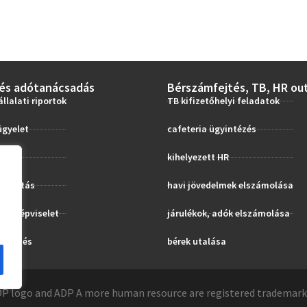
és adótanácsadás
Bérszámfejtés, TB, HR ou
állalati riportok
TB kifizetőhelyi feladatok
ügyelet
cafeteria ügyintézés
ás
kihelyezett HR
gáltatás
havi jövedelmek elszámolása
tti képviselet
járulékok, adók elszámolása
eltetés
bérek utalása
DP logo and ADP A more human resource are registered trademarks