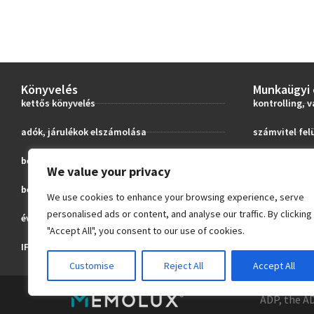
Könyvelés
Munkaügyi 
kettős könyvelés
kontrolling, v
adók, járulékok elszámolása
számvitel fel
bevallások elkészítése
adótanácsad
We value your privacy
beszámoló készítés
székhely szol
We use cookies to enhance your browsing experience, serve
personalised ads or content, and analyse our traffic. By clicking
éves adóbevallások
hatóságok elő
"Accept All", you consent to our use of cookies.
IFRS és US GAAP könyvelés
cégkapu üzem
Customise
Reject All
Accept All
ADP, the A