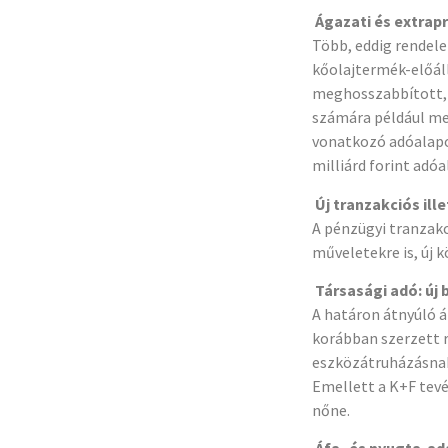
Ágazati és extrapr
Több, eddig rendele
kőolajtermék-előáll
meghosszabbított, 
számára például meg
vonatkozó adóalapot
milliárd forint adóa
Új tranzakciós ill
A pénzügyi tranzakc
műveletekre is, új 
Társasági adó: új
A határon átnyúló á
korábban szerzett r
eszközátruházásnak
Emellett a K+F tevé
nőne.